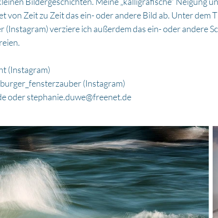
leinen Bildergeschichten. Meine „kalligrafische“ Neigung u
von Zeit zu Zeit das ein- oder andere Bild ab. Unter dem Ti
(Instagram) verziere ich außerdem das ein- oder andere 
reien.
t (Instagram)
burger_fensterzauber (Instagram)
de
oder
stephanie.duwe@freenet.de