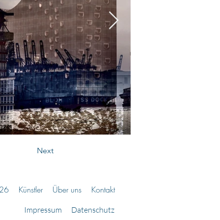
Next
026
Künstler
Über uns
Kontakt
Impressum
Datensc
hutz