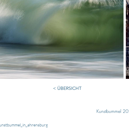
< ÜBERSICHT
Kunstbummel 2
unstbummel_in_ahrensburg